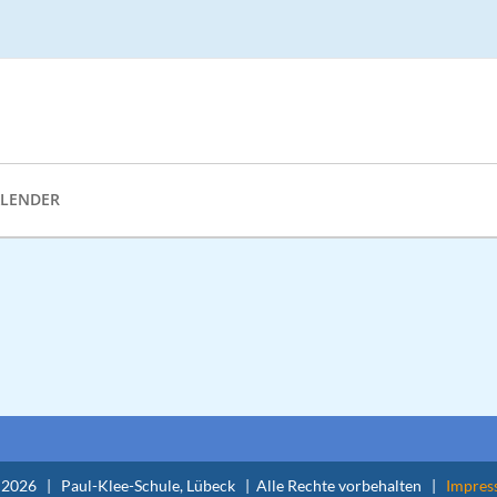
ALENDER
-
2026 | Paul-Klee-Schule, Lübeck | Alle Rechte vorbehalten |
Impres