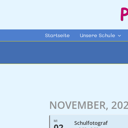
Zum
Inhalt
springen
Startseite
Unsere Schule
NOVEMBER, 20
MI
Schulfotograf
02