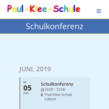
Zum
Inhalt
springen
Schulkonferenz
JUNI, 2019
MI
Schulkonferenz
05
19:00 - 21:00
JUNI
Paul-Klee-Schule
Lübeck